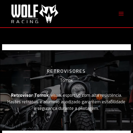
Ir
para
o
conteúdo
RETROVISORES
Tomok
Retrovisor Tomok
: visual esportivo com alta resistência.
Hastes retráteis e alumínio anodizado garantem estabilidade
e segurança durante a pilotagem.