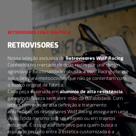
RETROVISORES COM E SEM PISCA
RETROVISORES
Nossa seleção exclusiva de
Retrovisores Wolf Racing
.
Conhecida no mercado de duas rodas por unir design
agressivo e funcionalidade robusta, a Wolf Racing oferece
soluções para motociclistas que não se contentam com
o básico original de fábrica.
Cada peça é usinada em
alumínio de alta resistência
,
garantindo leveza sem abrir mão da durabilidade. Com
lentes convexas de alta definição e tratamento
antirreflexo, os retrovisores Wolf Racing asseguram uma
visão nítida mesmo sob sol intenso ou em trajetos
noturnos. É o upgrade definitivo para quem busca o
equilíbrio perfeito entre a estética customizada e a