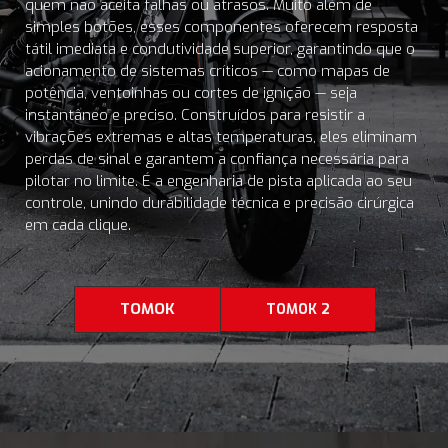
quem não aceita falhas ou atrasos. Muito além de
simples botões, esses componentes oferecem resposta
tátil imediata e condutividade superior, garantindo que o
acionamento de sistemas críticos — como mapas de
potência, ventoinhas ou cortes de ignição — seja
instantâneo e preciso. Construídos para resistir a
vibrações extremas e altas temperaturas, eles eliminam
perdas de sinal e garantem a confiança necessária para
pilotar no limite. É a engenharia de pista aplicada ao seu
controle, unindo durabilidade técnica e precisão cirúrgica
em cada clique.
TOMOK
TOMOK 2